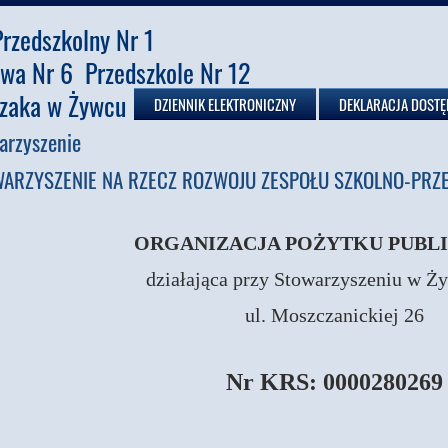
rzedszkolny Nr 1
wa Nr 6 Przedszkole Nr 12
czaka w Żywcu
DZIENNIK ELEKTRONICZNY
DEKLARACJA DOSTĘ
arzyszenie
ARZYSZENIE NA RZECZ ROZWOJU ZESPOŁU SZKOLNO-PRZE
ORGANIZACJA POŻYTKU PUBL
działająca przy Stowarzyszeniu w Ż
ul. Moszczanickiej 26
Nr KRS: 0000280269