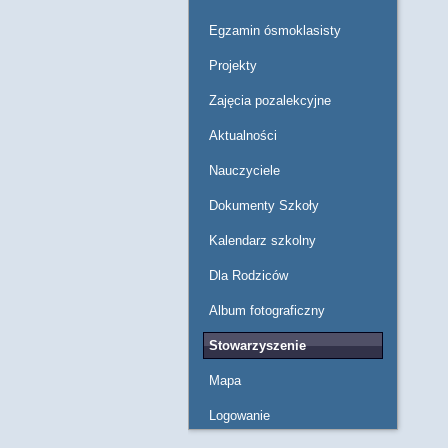
Egzamin ósmoklasisty
Projekty
Zajęcia pozalekcyjne
Aktualności
Nauczyciele
Dokumenty Szkoły
Kalendarz szkolny
Dla Rodziców
Album fotograficzny
Stowarzyszenie
Mapa
Logowanie