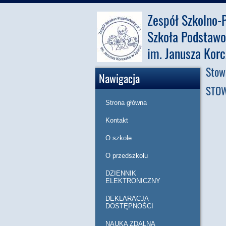
Zespół Szkolno-P
Szkoła Podstawo
im. Janusza Kor
Stow
Nawigacja
STOW
Strona główna
Kontakt
O szkole
O przedszkolu
DZIENNIK
ELEKTRONICZNY
DEKLARACJA
DOSTĘPNOŚCI
NAUKA ZDALNA