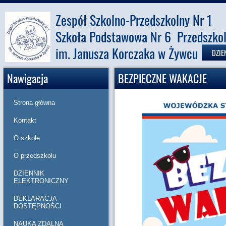
Zespół Szkolno-Przedszkolny Nr 1
Szkoła Podstawowa Nr 6 Przedszkol
im. Janusza Korczaka w Żywcu
DZIE
Nawigacja
BEZPIECZNE WAKACJE
Strona główna
Kontakt
O szkole
O przedszkolu
DZIENNIK
ELEKTRONICZNY
DEKLARACJA
DOSTĘPNOŚCI
NAUKA ZDALNA