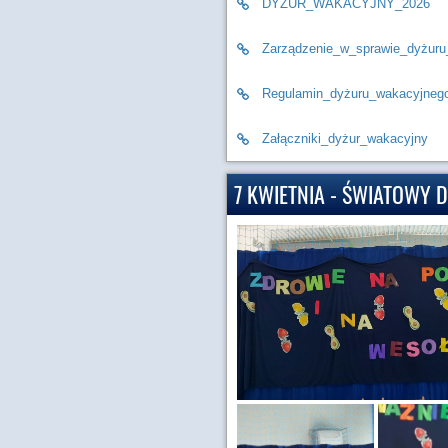
DYŻUR_WAKACYJNY_2026
Zarządzenie_w_sprawie_dyżur
Regulamin_dyżuru_wakacyjneg
Załączniki_dyżur_wakacyjny
7 KWIETNIA - ŚWIATOWY 