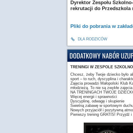
Dyrektor Zespołu Szkolno
rekrutacji do Przedszkola 
Pliki do pobrania w zakła
DLA RODZICÓW
DODATKOWY NABÓR UZUPE
TRENINGI W ZESPOLE SZKOLN
Chcesz, żeby Twoje dziecko było ak
sport – to ruch, dyscyplina i chara
Zajęcia prowadzi Małopolski Klub K
młodzieżą. To nie są zwykłe zajęcia 
NA TRENINGACH TWOJE DZIECK
Więcej energii i sprawności
Dyscyplinę, odwagę i skupienie
Świetną zabawę w sportowym duch
Nowych przyjaciół i pozytywną atmo
Pierwszy trening GRATIS! Przyjdź i p