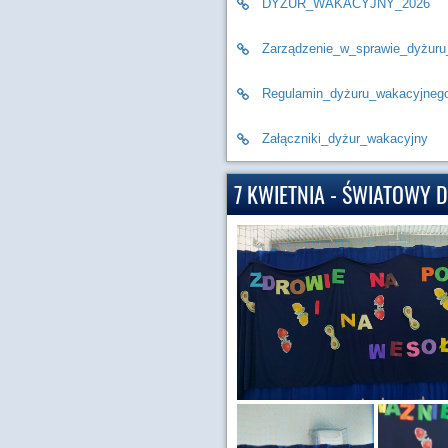
DYŻUR_WAKACYJNY_2026
Zarządzenie_w_sprawie_dyżur
Regulamin_dyżuru_wakacyjneg
Załączniki_dyżur_wakacyjny
7 KWIETNIA - ŚWIATOWY 