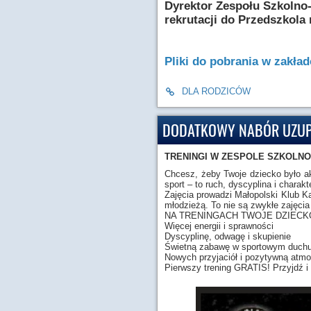
Dyrektor Zespołu Szkolno
rekrutacji do Przedszkola 
Pliki do pobrania w zakła
DLA RODZICÓW
DODATKOWY NABÓR UZUPE
TRENINGI W ZESPOLE SZKOLN
Chcesz, żeby Twoje dziecko było ak
sport – to ruch, dyscyplina i chara
Zajęcia prowadzi Małopolski Klub K
młodzieżą. To nie są zwykłe zajęcia 
NA TRENINGACH TWOJE DZIECK
Więcej energii i sprawności
Dyscyplinę, odwagę i skupienie
Świetną zabawę w sportowym duch
Nowych przyjaciół i pozytywną atmo
Pierwszy trening GRATIS! Przyjdź i p