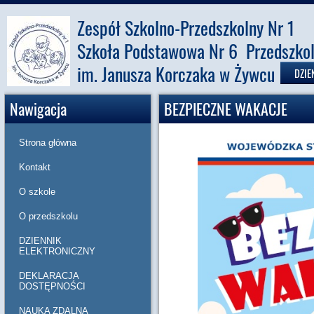
Zespół Szkolno-Przedszkolny Nr 1
Szkoła Podstawowa Nr 6 Przedszkol
im. Janusza Korczaka w Żywcu
DZIE
Nawigacja
BEZPIECZNE WAKACJE
Strona główna
Kontakt
O szkole
O przedszkolu
DZIENNIK
ELEKTRONICZNY
DEKLARACJA
DOSTĘPNOŚCI
NAUKA ZDALNA