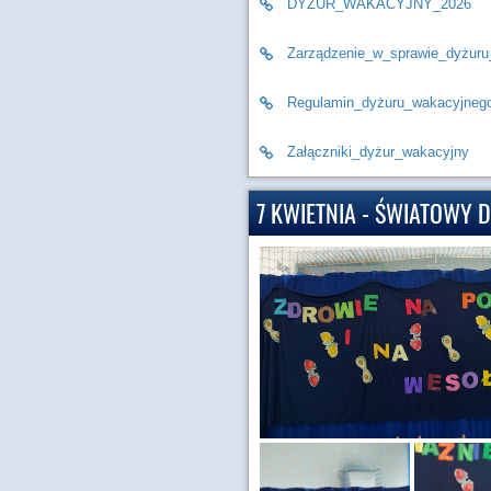
DYŻUR_WAKACYJNY_2026
Zarządzenie_w_sprawie_dyżur
Regulamin_dyżuru_wakacyjneg
Załączniki_dyżur_wakacyjny
7 KWIETNIA - ŚWIATOWY 