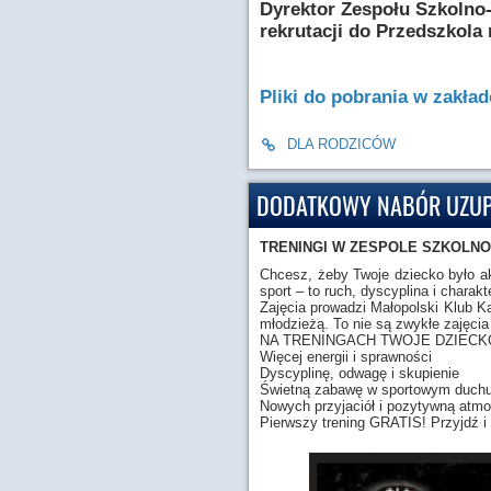
Dyrektor Zespołu Szkolno
rekrutacji do Przedszkola 
Pliki do pobrania w zakła
DLA RODZICÓW
DODATKOWY NABÓR UZUPE
TRENINGI W ZESPOLE SZKOLN
Chcesz, żeby Twoje dziecko było ak
sport – to ruch, dyscyplina i chara
Zajęcia prowadzi Małopolski Klub K
młodzieżą. To nie są zwykłe zajęcia 
NA TRENINGACH TWOJE DZIECK
Więcej energii i sprawności
Dyscyplinę, odwagę i skupienie
Świetną zabawę w sportowym duch
Nowych przyjaciół i pozytywną atmo
Pierwszy trening GRATIS! Przyjdź i p