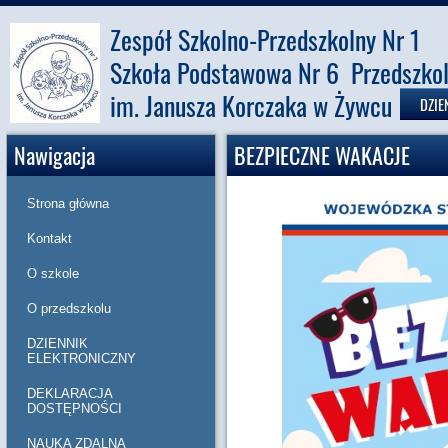
Zespół Szkolno-Przedszkolny Nr 1
Szkoła Podstawowa Nr 6 Przedszkol
im. Janusza Korczaka w Żywcu
DZIE
Nawigacja
BEZPIECZNE WAKACJE
Strona główna
Kontakt
O szkole
O przedszkolu
DZIENNIK
ELEKTRONICZNY
DEKLARACJA
DOSTĘPNOŚCI
NAUKA ZDALNA