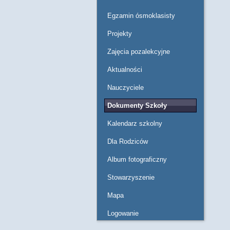
Egzamin ósmoklasisty
Projekty
Zajęcia pozalekcyjne
Aktualności
Nauczyciele
Dokumenty Szkoły
Kalendarz szkolny
Dla Rodziców
Album fotograficzny
Stowarzyszenie
Mapa
Logowanie