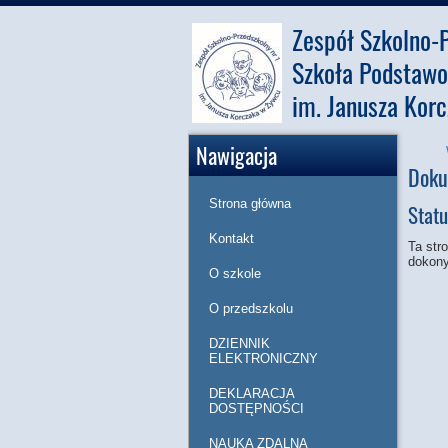
Zespół Szkolno-P
Szkoła Podstawo
im. Janusza Kor
Nawigacja
Doku
Strona główna
Statu
Kontakt
Ta str
dokony
O szkole
O przedszkolu
DZIENNIK
ELEKTRONICZNY
DEKLARACJA
DOSTĘPNOŚCI
NAUKA ZDALNA