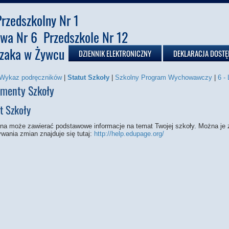
rzedszkolny Nr 1
wa Nr 6 Przedszkole Nr 12
czaka w Żywcu
DZIENNIK ELEKTRONICZNY
DEKLARACJA DOSTĘ
Wykaz podręczników
|
Statut Szkoły
|
Szkolny Program Wychowawczy
|
6 -
menty Szkoły
t Szkoły
ona może zawierać podstawowe informacje na temat Twojej szkoły. Można je 
wania zmian znajduje się tutaj:
http://help.edupage.org/