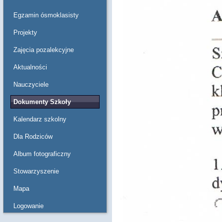
Egzamin ósmoklasisty
Projekty
Zajęcia pozalekcyjne
Aktualności
Nauczyciele
Dokumenty Szkoły
Kalendarz szkolny
Dla Rodziców
Album fotograficzny
Stowarzyszenie
Mapa
Logowanie