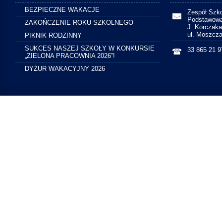
BEZPIECZNE WAKACJE
Zespół Szko
Podstawowa 
ZAKOŃCZENIE ROKU SZKOLNEGO
J. Korczak
ul. Moszcza
PIKNIK RODZINNY
SUKCES NASZEJ SZKOŁY W KONKURSIE
33 865 21 9
„ZIELONA PRACOWNIA 2026”!
DYŻUR WAKACYJNY 2026