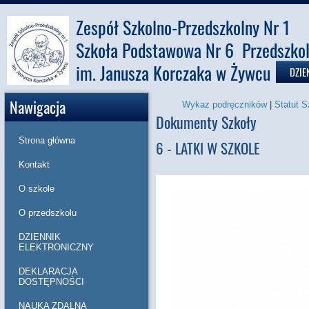
Zespół Szkolno-Przedszkolny Nr 1
Szkoła Podstawowa Nr 6 Przedszkol
im. Janusza Korczaka w Żywcu
DZIE
Nawigacja
Wykaz podręczników
|
Statut S
Dokumenty Szkoły
Strona główna
6 - LATKI W SZKOLE
Kontakt
O szkole
O przedszkolu
DZIENNIK
ELEKTRONICZNY
DEKLARACJA
DOSTĘPNOŚCI
NAUKA ZDALNA